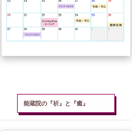
能蔵院の『祈』と『癒』