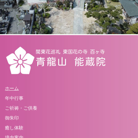
関東花巡礼 東国花の寺 百ヶ寺
青龍山 能蔵院
ホーム
年中行事
ご祈祷・ご供養
御朱印
癒し体験
境内案内