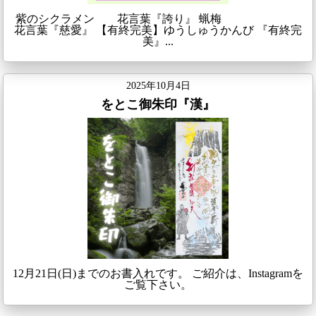
紫のシクラメン 花言葉『誇り』 蝋梅
花言葉『慈愛』 【有終完美】ゆうしゅうかんび 『有終完
美』...
2025年10月4日
をとこ御朱印『漢』
12月21日(日)までのお書入れです。 ご紹介は、Instagramを
ご覧下さい。