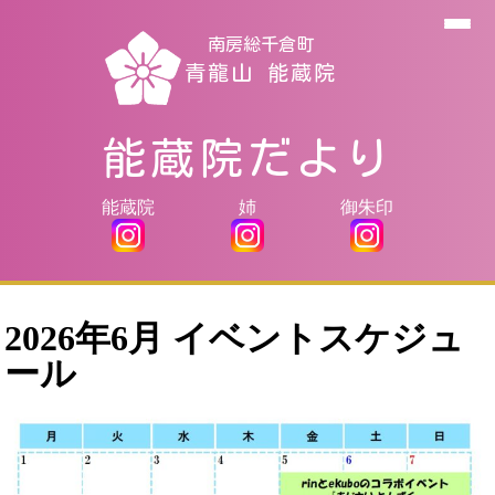
南房総千倉町
青龍山 能蔵院
能蔵院だより
能蔵院
姉
御朱印
2026年6月 イベントスケジュ
ール