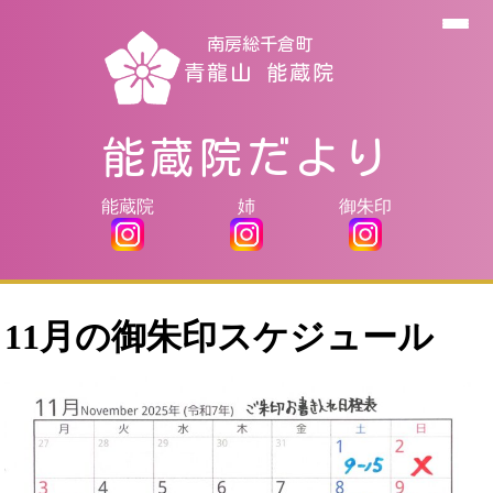
南房総千倉町
青龍山 能蔵院
能蔵院だより
能蔵院
姉
御朱印
11月の御朱印スケジュール