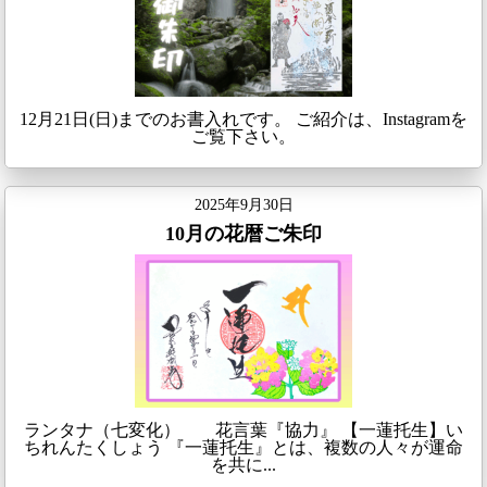
12月21日(日)までのお書入れです。 ご紹介は、Instagramを
ご覧下さい。
2025年9月30日
10月の花暦ご朱印
ランタナ（七変化） 花言葉『協力』 【一蓮托生】い
ちれんたくしょう 『一蓮托生』とは、複数の人々が運命
を共に...