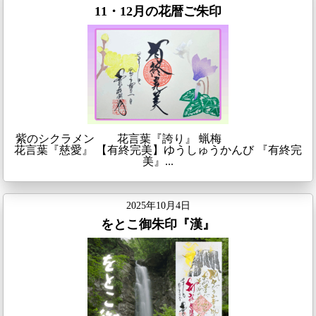
11・12月の花暦ご朱印
紫のシクラメン 花言葉『誇り』 蝋梅
花言葉『慈愛』 【有終完美】ゆうしゅうかんび 『有終完
美』...
2025年10月4日
をとこ御朱印『漢』