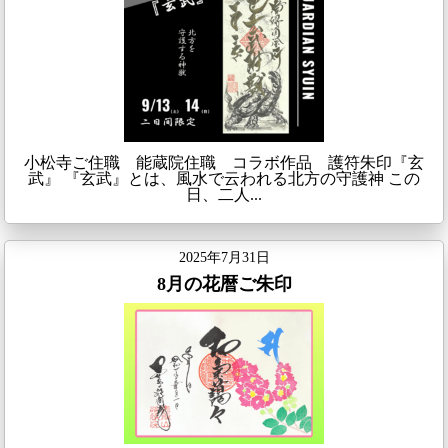
小松寺ご住職 能蔵院住職 コラボ作品 護符朱印『玄
武』 『玄武』とは、風水で云われる北方の守護神 この
日、二人...
2025年7月31日
8月の花暦ご朱印