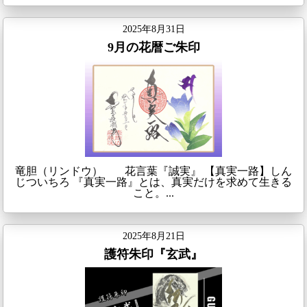
2025年8月31日
9月の花暦ご朱印
竜胆（リンドウ） 花言葉『誠実』 【真実一路】しん
じついちろ 『真実一路』とは、真実だけを求めて生きる
こと。...
2025年8月21日
護符朱印『玄武』