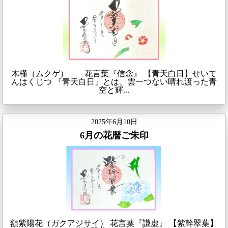
木槿（ムクゲ） 花言葉『信念』 【青天白日】せいて
んはくじつ 『青天白日』とは、雲一つない晴れ渡った青
空と輝...
2025年6月10日
6月の花暦ご朱印
額紫陽花（ガクアジサイ） 花言葉『謙虚』 【紫幹翠葉】