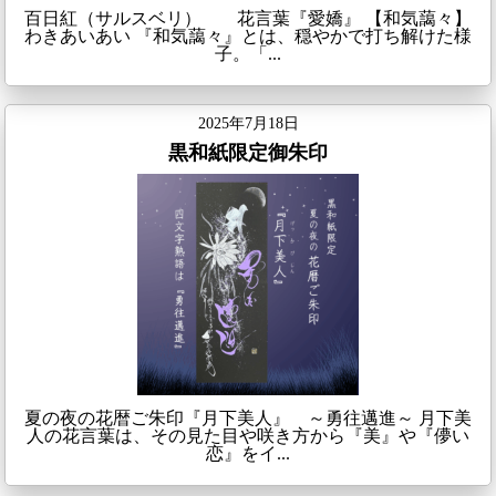
百日紅（サルスベリ） 花言葉『愛嬌』 【和気藹々】
わきあいあい 『和気藹々』とは、穏やかで打ち解けた様
子。「...
2025年7月18日
黒和紙限定御朱印
夏の夜の花暦ご朱印『月下美人』 ～勇往邁進～ 月下美
人の花言葉は、その見た目や咲き方から『美』や『儚い
恋』をイ...